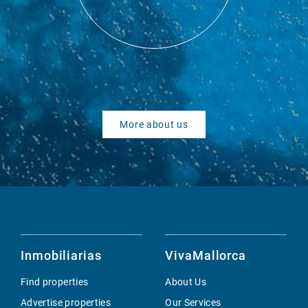
More about us
Inmobiliarias
VivaMallorca
Find properties
About Us
Advertise properties
Our Services