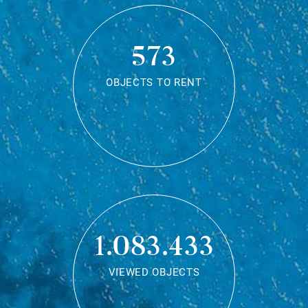
573
OBJECTS TO RENT
1.083.433
VIEWED OBJECTS