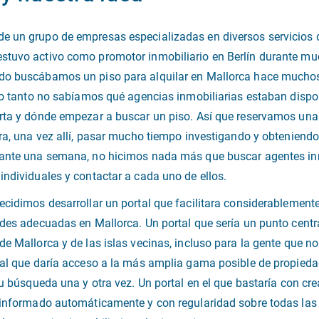
e un grupo de empresas especializadas en diversos servicios d
stuvo activo como promotor inmobiliario en Berlín durante mu
ndo buscábamos un piso para alquilar en Mallorca hace much
 lo tanto no sabíamos qué agencias inmobiliarias estaban disp
erta y dónde empezar a buscar un piso. Así que reservamos un
ara, una vez allí, pasar mucho tiempo investigando y obteniend
rante una semana, no hicimos nada más que buscar agentes inmo
individuales y contactar a cada uno de ellos.
ecidimos desarrollar un portal que facilitara considerablemen
ades adecuadas en Mallorca. Un portal que sería un punto centr
e Mallorca y de las islas vecinas, incluso para la gente que no 
tal que daría acceso a la más amplia gama posible de propiedade
su búsqueda una y otra vez. Un portal en el que bastaría con cr
 informado automáticamente y con regularidad sobre todas las 