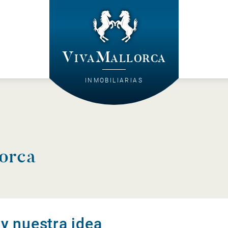
VivaMallorca
INMOBILIARIAS
orca
y nuestra idea