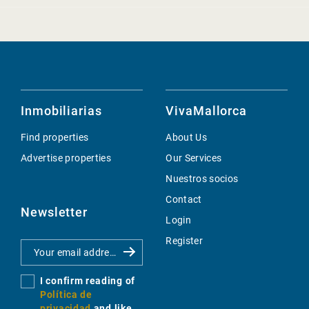
Inmobiliarias
VivaMallorca
Find properties
About Us
Advertise properties
Our Services
Nuestros socios
Contact
Newsletter
Login
Register
I confirm reading of
Política de
privacidad
and like