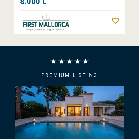
8.000 €
Reme
PREMIUM LISTING