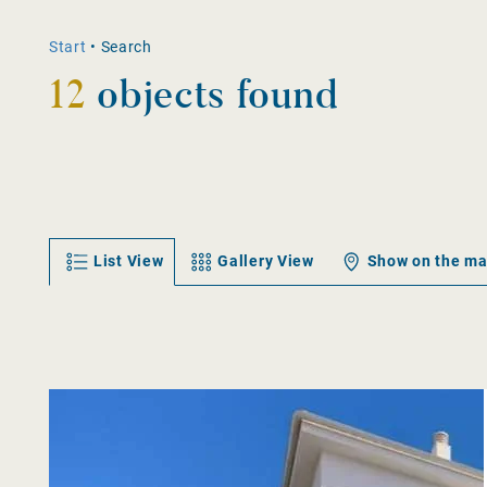
Start
•
Search
12
objects found
List View
Gallery View
Show on the m