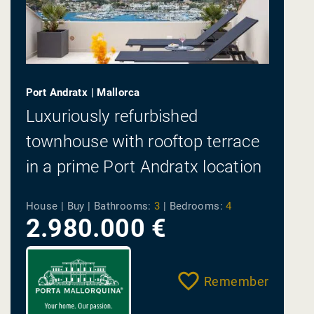
Port Andratx | Mallorca
Luxuriously refurbished
townhouse with rooftop terrace
in a prime Port Andratx location
– sea views, style &...
House | Buy |
Bathrooms:
3
|
Bedrooms:
4
2.980.000 €
Remember