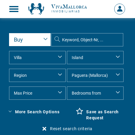
VivaMallorca
Sign
INMOBILIARIAS
in
MY
ACCOU
More Search Options
Save as Search
Request
Reset search criteria