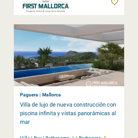
Reme
Paguera | Mallorca
Villa de lujo de nueva construcción con
piscina infinita y vistas panorámicas al
mar
Villa | Buy |
Bathrooms:
6
|
Bedrooms:
5