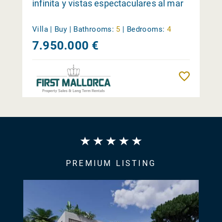
infinita y vistas espectaculares al mar
Villa | Buy |
Bathrooms:
5
|
Bedrooms:
4
7.950.000 €
Reme
PREMIUM LISTING