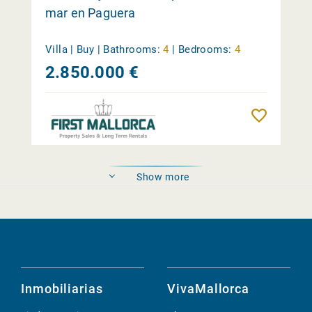
mar en Paguera
Villa | Buy |
Bathrooms:
4
|
Bedrooms:
4
2.850.000 €
Reme
Show more
Inmobiliarias
VivaMallorca