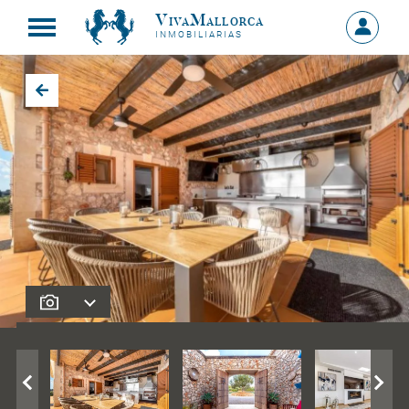
VivaMallorca
Sign
INMOBILIARIAS
in
MY
ACCOU
Back to search results