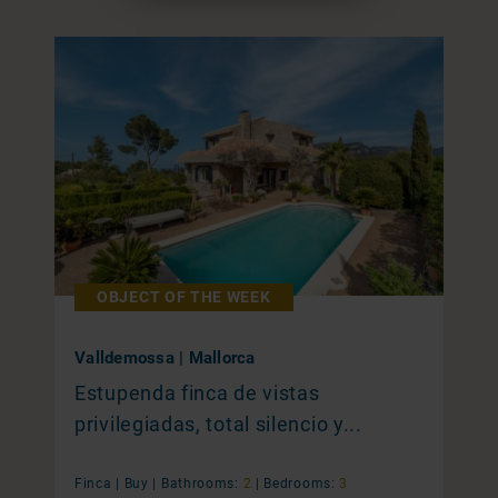
OBJECT OF THE WEEK
Valldemossa | Mallorca
Estupenda finca de vistas
privilegiadas, total silencio y...
Finca |
Buy
|
Bathrooms:
2
|
Bedrooms:
3