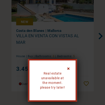
NEW
Costa den Blanes | Mallorca
VILLA EN VENTA CON VISTAS AL
MAR
House |
Buy
|
Bathrooms:
3
|
Bedrooms:
5
3.450.000 €
Real estate
unavailable at
the moment.
Remember
please try later!
1 / 20