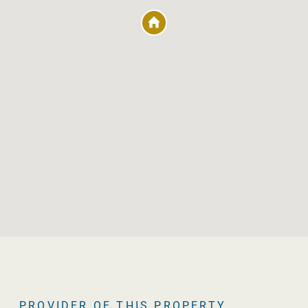
Panoramic
Swimming pool
Under floor heating
Unfurnished
PROVIDER OF THIS PROPERTY