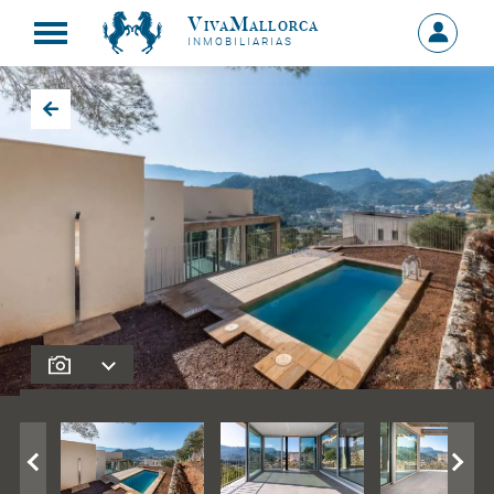
VivaMallorca
Sign
INMOBILIARIAS
in
MY
ACCOU
Back to search results