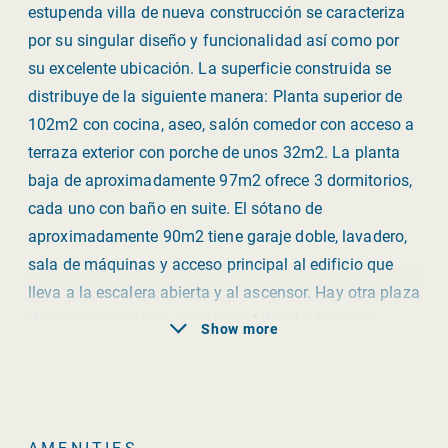
estupenda villa de nueva construcción se caracteriza
por su singular diseño y funcionalidad así como por
su excelente ubicación. La superficie construida se
distribuye de la siguiente manera: Planta superior de
102m2 con cocina, aseo, salón comedor con acceso a
terraza exterior con porche de unos 32m2. La planta
baja de aproximadamente 97m2 ofrece 3 dormitorios,
cada uno con baño en suite. El sótano de
aproximadamente 90m2 tiene garaje doble, lavadero,
sala de máquinas y acceso principal al edificio que
lleva a la escalera abierta y al ascensor. Hay otra plaza
de aparcamiento en el exterior. Además, hay una
Show more
terraza en la azotea de unos 100 m2. En la parte
superior de la propiedad, entre la planta superior y la
terraza de la azotea, se encuentra la piscina. El resto
de la propiedad está dedicado a un jardín