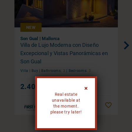
NEW
Son Gual | Mallorca
Villa de Lujo Moderna con Diseño
Excepcional y Vistas Panorámicas en
Son Gual
Villa |
Buy
|
Bathrooms:
3
|
Bedrooms:
3
2.400.000 €
Real estate
unavailable at
Remember
the moment.
please try later!
1 / 20